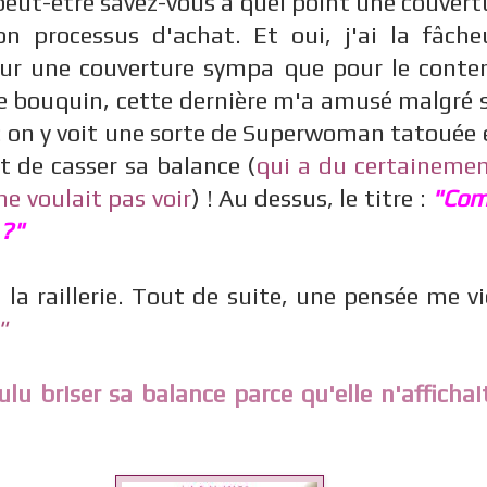
peut-être savez-vous à quel point une couvert
 processus d'achat. Et oui, j'ai la fâch
our une couverture sympa que pour le conten
e bouquin, cette dernière m'a amusé malgré s
 : on y voit une sorte de Superwoman tatouée
t de casser sa balance (
qui a du certainemen
ne voulait pas voir
) ! Au dessus, le titre :
"Com
 ?"
la raillerie. Tout de suite, une pensée me vi
"
lu briser sa balance parce qu'elle n'affichai