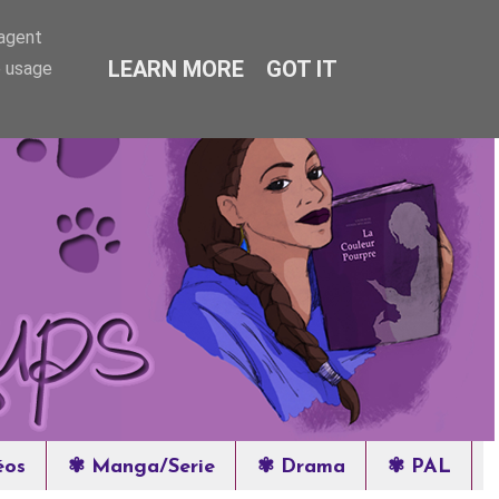
-agent
LEARN MORE
GOT IT
e usage
éos
✾ Manga/Serie
✾ Drama
✾ PAL