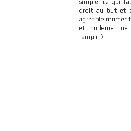
simple, ce qui fac
droit au but et 
agréable moment 
et moderne que l
rempli :)