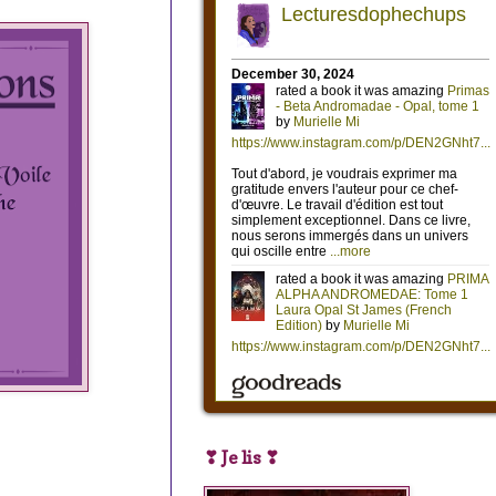
❣ Je lis ❣