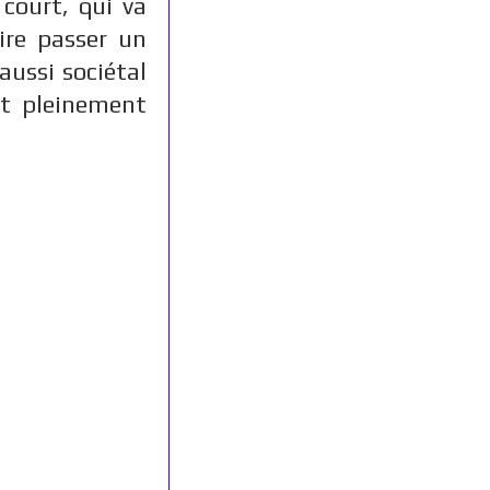
 court, qui va
re passer un
ussi sociétal
st pleinement