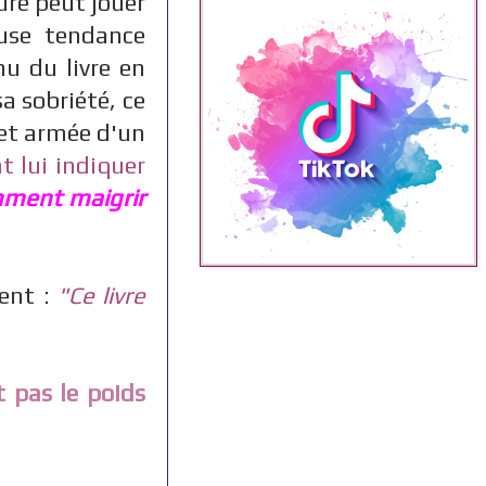
ure peut jouer
euse tendance
u du livre en
a sobriété, ce
 et armée d'un
t lui indiquer
ment maigrir
ent :
"Ce livre
t pas le poids