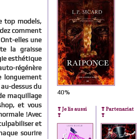
e top models,
andez comment
 Ont-elles une
te la graisse
gie esthétique
'auto-régénère
le longuement
t au-dessus du
40%
de maquillage
hop, et vous
❣ Je lis aussi
❣ Partenariat
 normale !Avec
❣
❣
ulpabiliser et
Chaque sourire