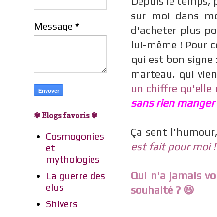
Depuis le temps, 
sur moi dans mon
Message
*
d'acheter plus p
lui-même ! Pour c
qui est bon signe
marteau, qui vien
un chiffre qu'elle 
sans rien manger
✾ Blogs favoris ✾
Ça sent l'humour, 
Cosmogonies
est fait pour moi !
et
mythologies
Qui n'a jamais vou
La guerre des
elus
souhaité ?
😆
Shivers