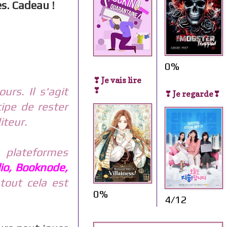
es. Cadeau !
0%
❣ Je vais lire
urs. Il s'agit
❣
❣ Je regarde❣
cipe de rester
iteur.
 plateformes
io, Booknode,
tout cela est
0%
4/12