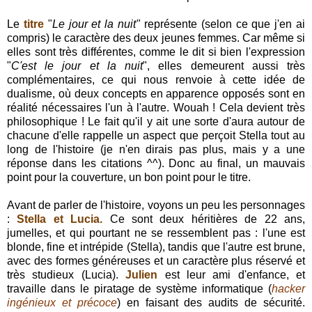
Le
titre
"
Le jour et la nuit"
représente (selon ce que j'en ai
compris) le caractère des deux jeunes femmes. Car même si
elles sont très différentes, comme le dit si bien l'expression
"
C'est le jour et la nuit
", elles demeurent aussi très
complémentaires, ce qui nous renvoie à cette idée de
dualisme, où deux concepts en apparence opposés sont en
réalité nécessaires l'un à l'autre. Wouah ! Cela devient très
philosophique ! Le fait qu'il y ait une sorte d'aura autour de
chacune d'elle rappelle un aspect que perçoit Stella tout au
long de l'histoire (je n'en dirais pas plus, mais y a une
réponse dans les citations ^^). Donc au final, un mauvais
point pour la couverture, un bon point pour le titre.
Avant de parler de l'histoire, voyons un peu les personnages
:
Stella et Lucia.
Ce sont deux héritières de 22 ans,
jumelles, et qui pourtant ne se ressemblent pas : l'une est
blonde, fine et intrépide (Stella), tandis que l'autre est brune,
avec des formes généreuses et un caractère plus réservé et
très studieux (Lucia).
Julien
est leur ami d'enfance, et
travaille dans le piratage de système informatique (
hacker
ingénieux et précoce
) en faisant des audits de sécurité.