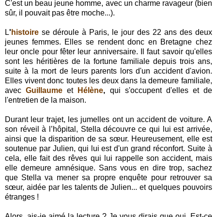
C'est un beau jeune homme, avec un charme ravageur (bien
sûr, il pouvait pas être moche...).
L
'
histoire
se déroule à Paris, le jour des 22 ans des deux
jeunes femmes. Elles se rendent donc en Bretagne chez
leur oncle pour fêter leur anniversaire. Il faut savoir qu'elles
sont les héritières de la fortune familiale depuis trois ans,
suite à la mort de leurs parents lors d'un accident d'avion.
Elles vivent donc toutes les deux dans la demeure familiale,
avec
Guillaume
et
Hélène
,
qui s'occupent d'elles et de
l'entretien de la maison.
Durant leur trajet, les jumelles ont un accident de voiture. A
son réveil à l’hôpital, Stella découvre ce qui lui est arrivée,
ainsi que la disparition de sa sœur. Heureusement, elle est
soutenue par Julien, qui lui est d'un grand réconfort. Suite à
cela, elle fait des rêves qui lui rappelle son accident, mais
elle demeure amnésique. Sans vous en dire trop, sachez
que Stella va mener sa propre enquête pour retrouver sa
sœur, aidée par les talents de Julien... et quelques pouvoirs
étranges !
Alors, ais-je aimé la lecture ? Je vous dirais que oui. Est-ce