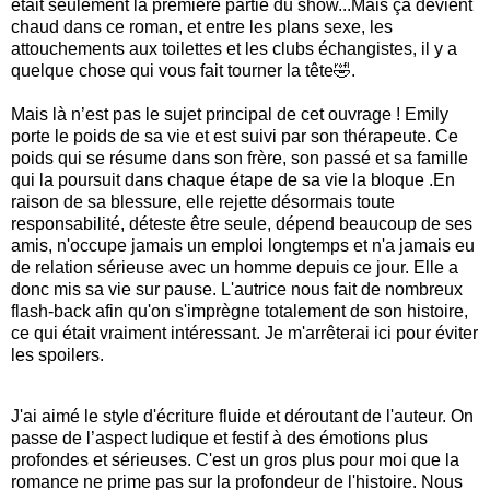
était seulement la premiere partie du show...Mais ça devient
chaud dans ce roman, et entre les plans sexe, les
attouchements aux toilettes et les clubs échangistes, il y a
quelque chose qui vous fait tourner la tête🤣.
Mais là n’est pas le sujet principal de cet ouvrage ! Emily
porte le poids de sa vie et est suivi par son thérapeute. Ce
poids qui se résume dans son frère, son passé et sa famille
qui la poursuit dans chaque étape de sa vie la bloque .
En
raison
de
sa
blessure,
elle
rejette
désormais
toute
responsabilité,
déteste
être
seule,
dépend
beaucoup
de
ses
amis,
n'occupe
jamais
un
emploi
longtemps
et
n'a
jamais
eu
de
relation
sérieuse
avec
un
homme
depuis
ce
jour. Elle a
donc mis sa vie sur pause. L'autrice nous fait de nombreux
flash-back afin qu'on s'imprègne totalement de son histoire,
ce qui était vraiment intéressant.
Je m'arrêterai ici pour éviter
les spoilers.
J'ai aimé le style d'écriture fluide et déroutant de l'auteur. On
passe de l’aspect ludique et festif à des émotions plus
profondes et sérieuses. C'est un gros plus pour moi que la
romance ne prime pas sur la profondeur de l'histoire. Nous