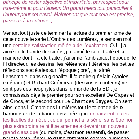
principe de rester objective et impartiale, par respect pour
moi-même et pour l'auteur.
Un grand merci tout particulier à
l'auteur pour cet envoi. Maintenant que tout cela est précisé,
passons à la critique :)
Venant tout juste de terminer la lecture du premier tome de
cette nouvelle série L’Ombre des Lumières, je sens en moi
une
certaine satisfaction mêlée à de l’exaltation.
OUI, j’ai
aimé cette bande dessinée ; j’ai aimé le sujet traité et la
manière dont il a été traité ; j’ai aimé l’ambiance, l’époque, le
fil directeur, les dessins, les références littéraires, les petites
réflexions sociétales sur l’époque ; bref, j’ai aimé
l’ensemble, dans sa globalité. Il faut dire qu’Alain Ayroles
(scénario) et Richard Guérineau (dessins et couleurs) ne
sont pas des néophytes dans le monde de la BD : je
connaissais déjà le premier pour son excellent De Capes et
de Crocs, et le second pour Le Chant des Stryges. On sent
ainsi dans L’Ombre des Lumières tout le talent de deux
baroudeurs de la bande dessinée, qui c
onnaissent toutes
les ficelles du métier, ce qui permet à la série, sans être non
plus extraordinaire ni être amenée à devenir un nouveau
grand classique
(du moins, c’est mon ressenti), de passer
haut la main l’épreuve d’une chronique comme la mienne.