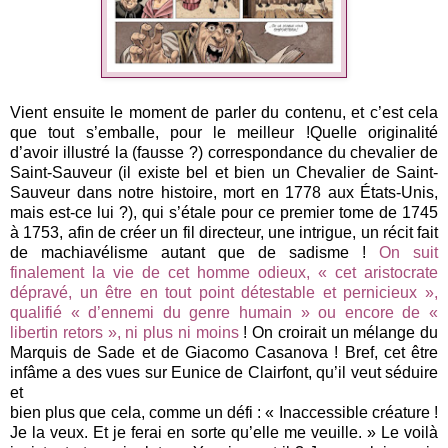
Vient ensuite le moment de parler du contenu, et c’est cela
que tout s’emballe, pour le meilleur !Quelle originalité
d’avoir illustré la (fausse ?) correspondance du chevalier de
Saint-Sauveur (il existe bel et bien un Chevalier de Saint-
Sauveur dans notre histoire, mort en 1778 aux États-Unis,
mais est-ce lui ?), qui s’étale pour ce premier tome de 1745
à 1753, afin de créer un fil directeur, une intrigue, un récit fait
de machiavélisme autant que de sadisme !
On suit
finalement la vie de cet homme odieux, « cet aristocrate
dépravé, un être en tout point détestable et pernicieux »,
qualifié « d’ennemi du genre humain » ou encore de «
libertin retors », ni plus ni moins
! On croirait un mélange du
Marquis de Sade et de Giacomo Casanova ! Bref, cet être
infâme a des vues sur Eunice de Clairfont, qu’il veut séduire
et
bien plus que cela, comme un défi : « Inaccessible créature !
Je la veux. Et je ferai en sorte qu’elle me veuille. » Le voilà