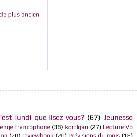
cle plus ancien
'est lundi que lisez vous?
(67)
Jeunesse
lenge francophone
(38)
korrigan
(27)
Lecture Vo
ion
(20)
reviewbook
(20)
Prévisions du mois
(18)