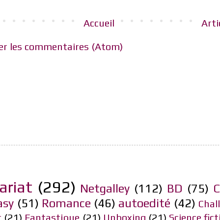
Accueil
Arti
er les commentaires (Atom)
ariat
(292)
Netgalley
(112)
BD
(75)
C
asy
(51)
Romance
(46)
autoedité
(42)
Chal
r
(21)
Fantastique
(21)
Unboxing
(21)
Science fict