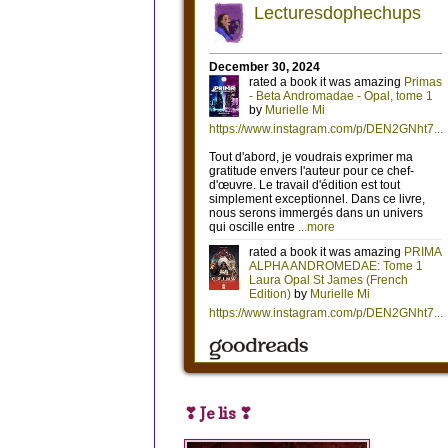
❣ Je lis ❣