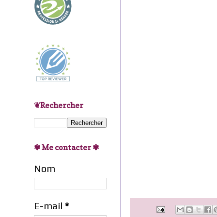
❦Rechercher
✾ Me contacter ✾
Nom
E-mail
*