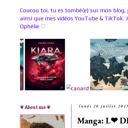
Coucou toi, tu es tombé(e) sur mon blog, 
ainsi que mes vidéos YouTube & TikTok. 
Ophélie
♡
❦ About me ❦
lundi 20 juillet 201
Manga: L❤ 