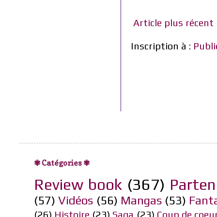
Article plus récent
Inscription à :
Publi
✾ Catégories ✾
Review book
(367)
Parten
(57)
Vidéos
(56)
Mangas
(53)
Fant
(26)
Histoire
(23)
Saga
(23)
Coup de coeu