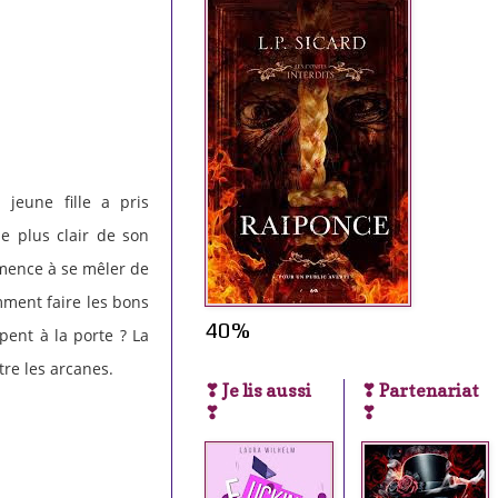
 jeune fille a pris
e plus clair de son
mmence à se mêler de
mment faire les bons
40%
ent à la porte ? La
re les arcanes.
❣ Je lis aussi
❣ Partenariat
❣
❣