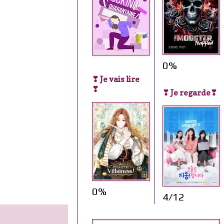
0%
❣ Je vais lire
❣
❣ Je regarde❣
0%
4/12