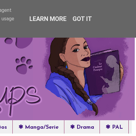
-agent
LEARN MORE
GOT IT
e usage
éos
✾ Manga/Serie
✾ Drama
✾ PAL