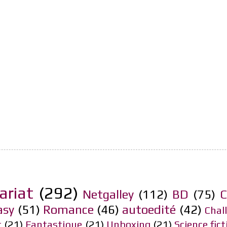
ariat
(292)
Netgalley
(112)
BD
(75)
C
asy
(51)
Romance
(46)
autoedité
(42)
Chal
r
(21)
Fantastique
(21)
Unboxing
(21)
Science fict