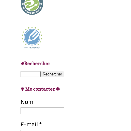
❦Rechercher
✾ Me contacter ✾
Nom
E-mail
*