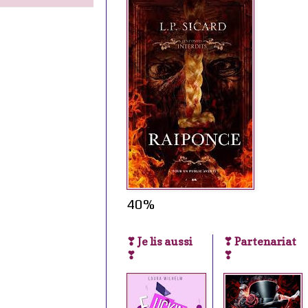
40%
❣ Je lis aussi
❣ Partenariat
❣
❣