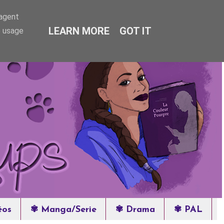
-agent
LEARN MORE
GOT IT
e usage
éos
✾ Manga/Serie
✾ Drama
✾ PAL