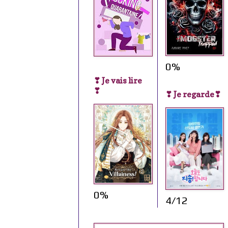
0%
❣ Je vais lire
❣
❣ Je regarde❣
0%
4/12