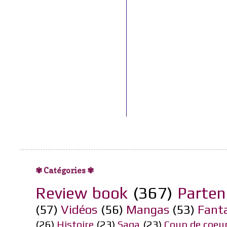
✾ Catégories ✾
Review book
(367)
Parten
(57)
Vidéos
(56)
Mangas
(53)
Fant
(26)
Histoire
(23)
Saga
(23)
Coup de coeu