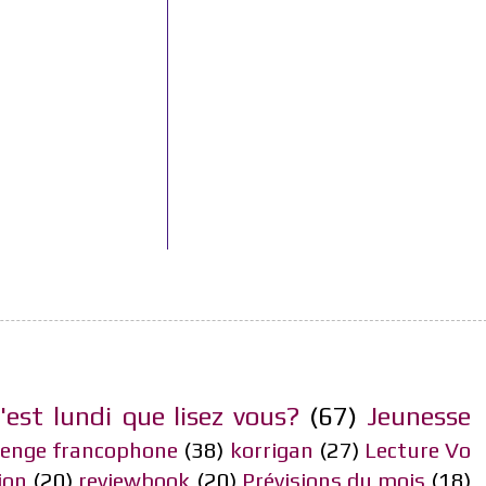
'est lundi que lisez vous?
(67)
Jeunesse
lenge francophone
(38)
korrigan
(27)
Lecture Vo
ion
(20)
reviewbook
(20)
Prévisions du mois
(18)