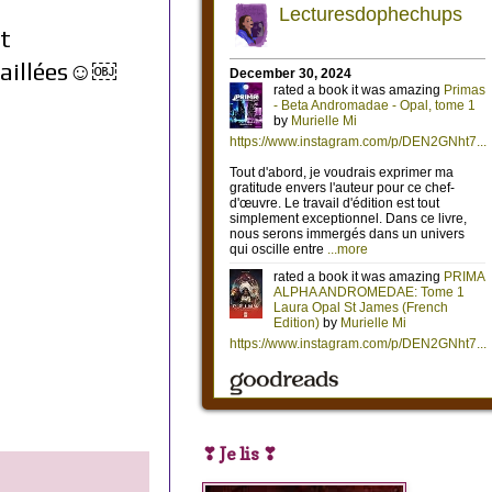
ôt
taillées☺️￼
❣ Je lis ❣