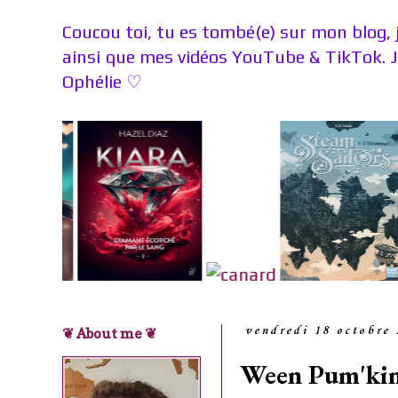
Coucou toi, tu es tombé(e) sur mon blog, 
ainsi que mes vidéos YouTube & TikTok. 
Ophélie
♡
❦ About me ❦
vendredi 18 octobre
Ween Pum'kin-