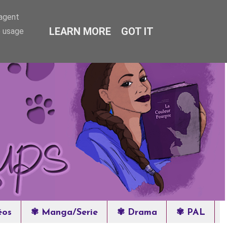
-agent
LEARN MORE
GOT IT
e usage
éos
✾ Manga/Serie
✾ Drama
✾ PAL