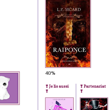
40%
❣ Je lis aussi
❣ Partenariat
❣
❣