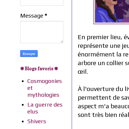
Message
*
En premier lieu, é
représente une je
énormément la rep
arbore un collier
✾ Blogs favoris ✾
œil.
Cosmogonies
et
À l'ouverture du l
mythologies
permettent de sav
La guerre des
aspect m'a beaucou
elus
sont très bien réal
Shivers