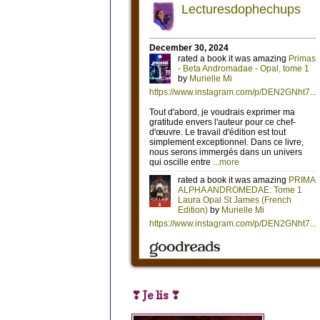
❣ Je lis ❣