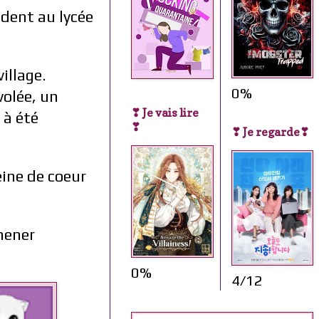
ndent au lycée
illage.
0%
volée, un
❣ Je vais lire
 à été
❣
❣ Je regarde❣
eine de coeur
 mener
0%
4/12