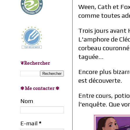
Ween, Cath et Foxy
comme toutes ado
Trois jours avant 
L'amphore de Cléop
corbeau couronné a
taguée...
❦Rechercher
Encore plus bizarr
est découverte.
✾ Me contacter ✾
Entre cours, potio
Nom
l'enquête. Que von
E-mail
*