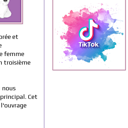
orée et
e
une femme
n troisième
i nous
rincipal. Cet
 l'ouvrage