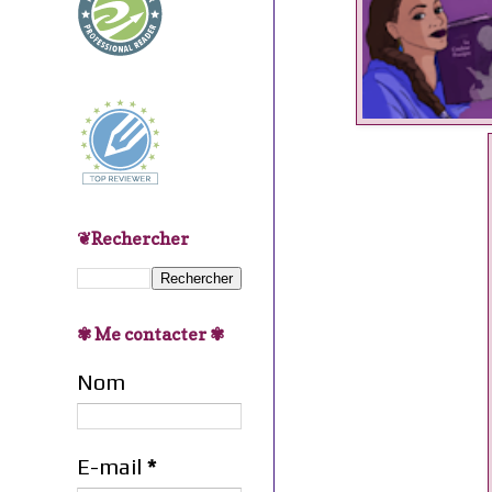
❦Rechercher
✾ Me contacter ✾
Nom
E-mail
*