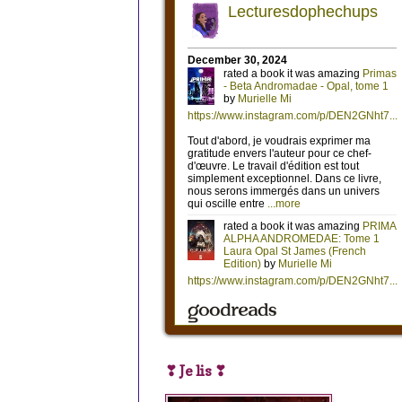
❣ Je lis ❣