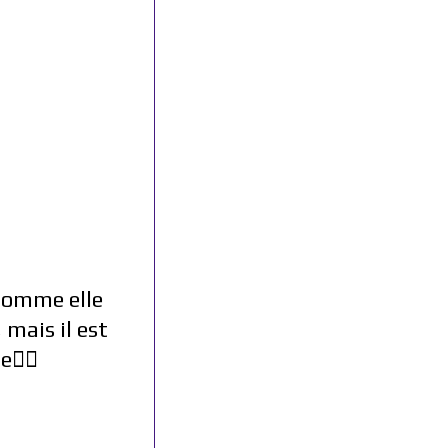
i comme elle
mais il est
🧟‍♀️