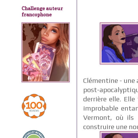
Challenge auteur
francophone
C
l
émentine - une 
post-apocalypti
derrière elle. E
improbable enta
Vermont, où ils 
construire une nou