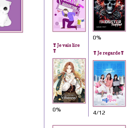
0%
❣ Je vais lire
❣
❣ Je regarde❣
0%
4/12