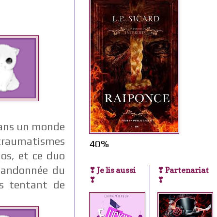
 dans un monde
traumatismes
40%
os, et ce duo
bandonnée du
❣ Je lis aussi
❣ Partenariat
❣
❣
es tentant de