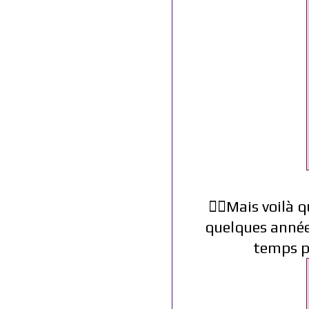
🧟‍♂️Mais voilà
quelques années
temps po