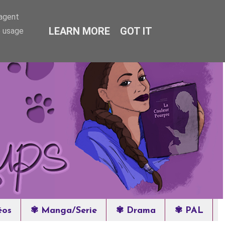
-agent
LEARN MORE
GOT IT
e usage
éos
✾ Manga/Serie
✾ Drama
✾ PAL