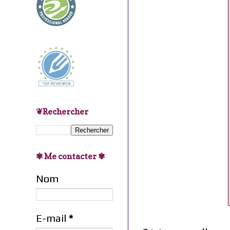
❦Rechercher
✾ Me contacter ✾
Nom
E-mail
*