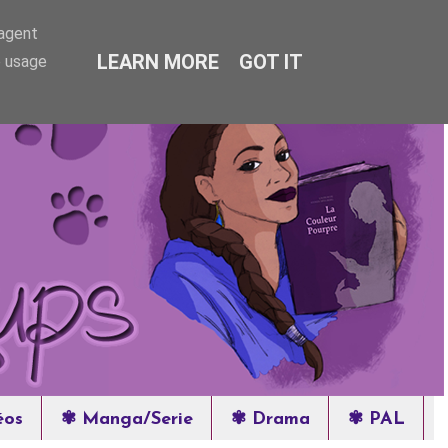
-agent
LEARN MORE
GOT IT
e usage
éos
✾ Manga/Serie
✾ Drama
✾ PAL