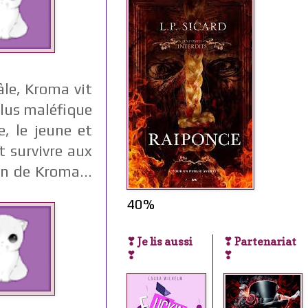
âle, Kroma vit
plus maléfique
, le jeune et
t survivre aux
in de Kroma...
40%
❣ Je lis aussi
❣ Partenariat
❣
❣