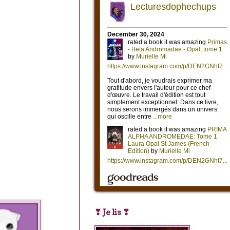
❣ Je lis ❣