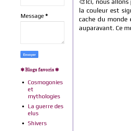
🎨Ici, nous allon
la couleur est sig
Message
*
cache du monde ex
auparavant. Ce mo
✾ Blogs favoris ✾
Cosmogonies
et
mythologies
La guerre des
elus
Shivers