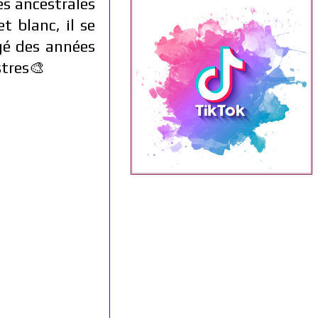
es ancestrales
t blanc, il se
rgé des années
stres🎨