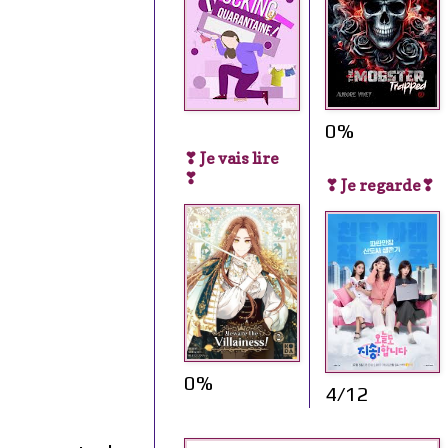
0%
❣ Je vais lire
❣
❣ Je regarde❣
0%
4/12