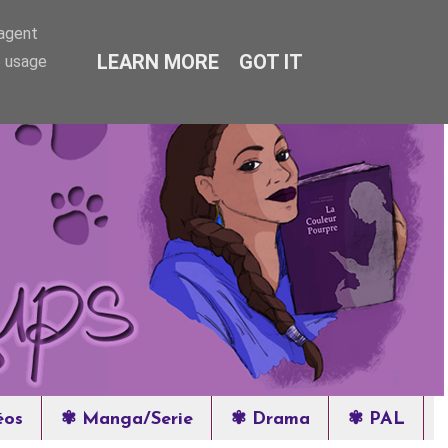
-agent
LEARN MORE
GOT IT
e usage
éos
✾ Manga/Serie
✾ Drama
✾ PAL