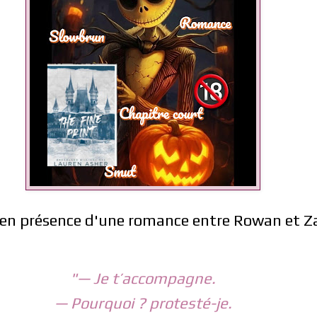
en présence d'une romance entre Rowan et Za
"— Je t’accompagne.
— Pourquoi ? protesté-je.