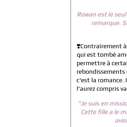
Rowan est le seul 
remarque. Si 
❣️Contrairement à
qui est tombé amou
permettre à cert
rebondissements d
c'est la romance. 
l'aurez compris va 
"Je suis en missio
Cette fille a le
avio