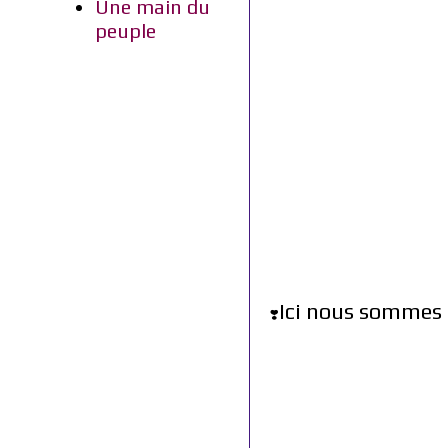
Une main du
peuple
Ici nous sommes 
❣️