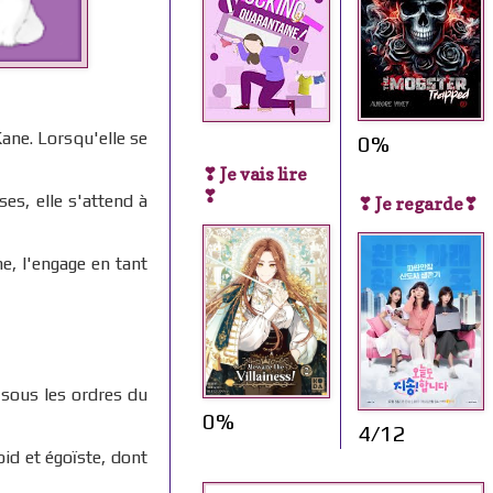
ane. Lorsqu'elle se
0%
❣ Je vais lire
❣
uses, elle s'attend à
❣ Je regarde❣
e, l'engage en tant
 sous les ordres du
0%
4/12
id et égoïste, dont