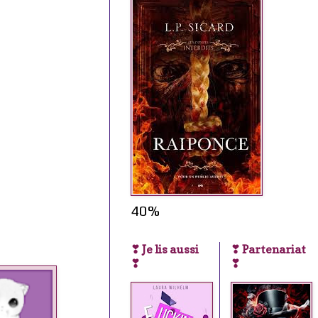
40%
❣ Je lis aussi
❣ Partenariat
❣
❣