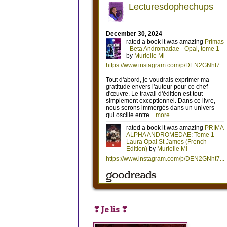
❣ Je lis ❣