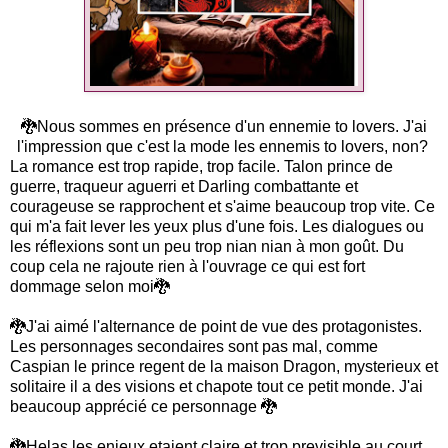
🐉Nous sommes en présence d'un ennemie to lovers. J'ai
l'impression que c'est la mode les ennemis to lovers, non?
La romance est trop rapide, trop facile. Talon prince de
guerre, traqueur aguerri et Darling combattante et
courageuse se rapprochent et s'aime beaucoup trop vite. Ce
qui m'a fait lever les yeux plus d'une fois. Les dialogues ou
les réflexions sont un peu trop nian nian à mon goût. Du
coup cela ne rajoute rien à l'ouvrage ce qui est fort
dommage selon moi🐉
🐉J'ai aimé l'alternance de point de vue des protagonistes.
Les personnages secondaires sont pas mal, comme
Caspian le prince regent de la maison Dragon, mysterieux et
solitaire il a des visions et chapote tout ce petit monde. J'ai
beaucoup apprécié ce personnage 🐉
🐉Helas les enjeux etaient claire et trop previsible au court