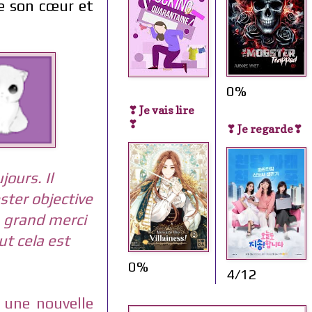
re son cœur et
0%
❣ Je vais lire
❣
❣ Je regarde❣
ours. Il
ester objective
 grand merci
ut cela est
0%
4/12
une nouvelle