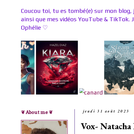
Coucou toi, tu es tombé(e) sur mon blog, 
ainsi que mes vidéos YouTube & TikTok. 
Ophélie
♡
❦ About me ❦
jeudi 31 août 2023
Vox- Natach