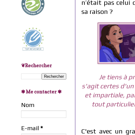
n’était pas celui 
sa raison ?
❦Rechercher
Je tiens à p
s'agit certes d'un
✾ Me contacter ✾
et impartiale, p
tout particuli
Nom
E-mail
*
C'est avec un gra