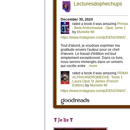
❣ Je lis ❣