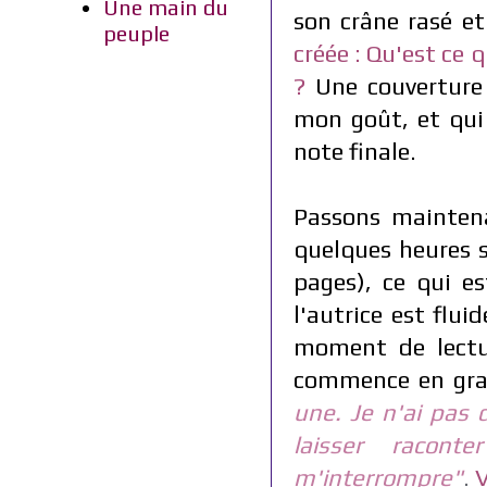
Une main du
son crâne rasé et
peuple
créée
:
Qu'est ce q
?
Une couverture
mon goût, et qui
note finale.
Passons maintena
quelques heures s
pages), ce qui e
l'autrice est
fluid
moment de lectur
commence en gra
une.
Je n'ai pas d
laisser racon
m'interrompre
"
.
V