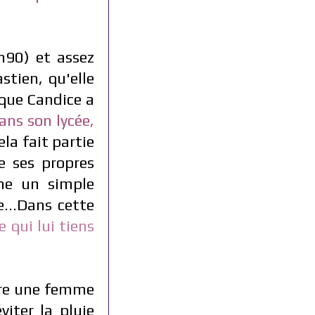
m90) et assez
tien, qu'elle
 que Candice a
ans son lycée,
a fait partie
e ses propres
me un simple
e...Dans cette
ce
qui lui tiens
être une femme
iter la pluie