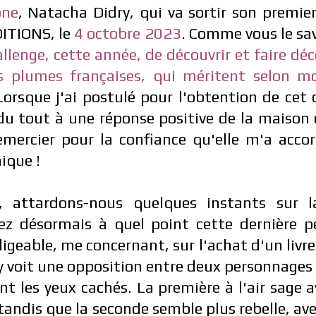
one
, Natacha Didry, qui va sortir son premi
DITIONS, le
4 octobre 2023
. Comme vous le sav
llenge, cette année, de découvrir et faire déc
 plumes françaises, qui méritent selon mo
Lorsque j'ai postulé pour l'obtention de cet 
u tout à une réponse positive de la maison d
mercier pour la confiance qu'elle m'a accor
ique !
 attardons-nous quelques instants sur la
ez désormais à quel point cette dernière p
igeable, me concernant, sur l'achat d'un livre
 voit une o
pposition entre deux personnages 
nt les yeux cachés.
La première à l'air sage 
 tandis que la seconde semble plus rebelle, ave