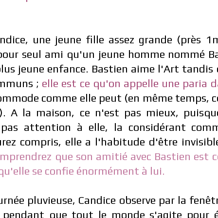
ndice, une jeune fille assez grande (près 1
a pour seul ami qu'un jeune homme nommé Bas
plus jeune enfance.
Bastien aime l'Art tandis
communs ;
elle est ce qu'on appelle une paria d
commode comme elle peut (en même temps, cel
). A la maison, ce n'est pas mieux, puisqu
 pas attention à elle, la considérant com
rez compris, elle a l'habitude d'être invisibl
omprendrez
que s
on amitié avec Bastien est 
 qu'elle se confie énormément à lui.
urnée pluvieuse, Candice observe par la fen
 pendant que tout le monde s'agite pour év