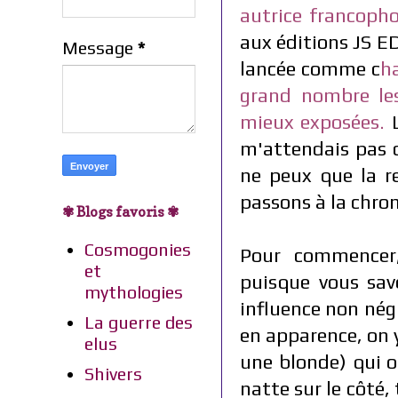
autrice francoph
aux éditions JS E
Message
*
lancée comme c
ha
grand nombre les
mieux exposées.
m'attendais pas d
ne peux que la re
passons à la chron
✾ Blogs favoris ✾
Cosmogonies
Pour commencer,
et
puisque vous sav
mythologies
influence non négl
La guerre des
en apparence, on y
elus
une blonde) qui o
Shivers
natte sur le côté,