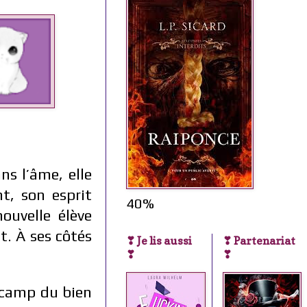
ns l’âme, elle
t, son esprit
40%
ouvelle élève
t. À ses côtés
❣ Je lis aussi
❣ Partenariat
❣
❣
e camp du bien