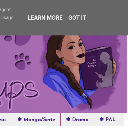
-agent
LEARN MORE
GOT IT
e usage
éos
✾ Manga/Serie
✾ Drama
✾ PAL