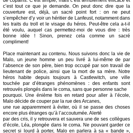
de
copains. C’est simple, mais c’est terriblement efficace et
c’est tout ce que je demande. On peut donc dire
que la
couverture est, déjà, un sacré point fort : on ne peut
s’empêcher d’y voir un héritier de Lanfeust,
notamment dans
les traits du troll et le visage du héros. Peut-être cela a-t-il
été voulu, auquel cas
permettez-moi de vous dire : très
bonne idée ! Sinon, prenez cela comme un sacré
compliment!
Place maintenant au contenu. Nous suivons donc la vie de
Malo, un jeune homme un peu livré à
lui-même de par
l’absence de son père, bien trop occupé par son travail de
lieutenant de police, ainsi
que la mort de sa mère. Notre
héros habite depuis toujours à Castlewitch, une ville
touchée par
d’étranges phénomènes : des enfants sont
retrouvés plongés dans le coma, sans que personne sache
pourquoi. Une énième fois en retard pour aller à l’école,
Malo décide de couper par la rue des Arcanes,
une rue apparemment à éviter, où il se passe des choses
encore plus étranges qu’à l’accoutumée. Alerté
par des cris, il y retrouvera et sauvera une de ses collègues
d’école, Léa, plongée dans le coma. Ne
pouvant garder ce
secret si lourd à porter, Malo en parlera à sa « bande »,