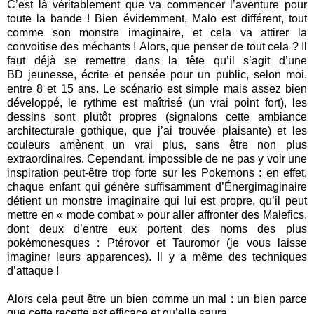
C’est là véritablement que va commencer l’aventure pour
toute la bande ! Bien évidemment,
Malo est différent, tout
comme son monstre imaginaire, et cela va attirer la
convoitise des méchants !
Alors, que penser de tout cela ? Il
faut déjà se remettre dans la tête qu’il s’agit d’une
BD
jeunesse, écrite et pensée pour un public, selon moi,
entre 8 et 15 ans. Le scénario est simple mais
assez bien
développé, le rythme est maîtrisé (un vrai point fort), les
dessins sont plutôt propres
(signalons cette ambiance
architecturale gothique, que j’ai trouvée plaisante) et les
couleurs amènent un
vrai plus, sans être non plus
extraordinaires. Cependant, impossible de ne pas y voir une
inspiration
peut-être trop forte sur les Pokemons : en effet,
chaque enfant qui génère suffisamment
d’Énergimaginaire
détient un monstre imaginaire qui lui est propre, qu’il peut
mettre en « mode combat »
pour aller affronter des Malefics,
dont deux d’entre eux portent des noms des plus
pokémonesques :
Ptérovor et Tauromor (je vous laisse
imaginer leurs apparences). Il y a même des techniques
d’attaque !
Alors cela peut être un bien comme un mal : un bien parce
que cette recette est efficace et qu’elle saura