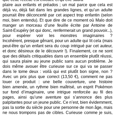
plaire aux enfants et préados ; un mal parce que cela est
déjà vu, déjà fait dans les grandes lignes, et
qu’un adulte
pourrait être déconcerté par cet aspect trop enfantin (selon
moi, bien entendu). Et que dire
de ce moment où Malo doit
manger un morceau d’une feuille écrite par Antoine de
Saint-Exupéry (et qui
donc, renfermerait un grand pouvoir...),
pour espérer voir les monstres imaginaires ?
Incohérent,
presque gênant, pour un adulte qui lit cela (mais
peut-être qu’un enfant sera du coup intrigué par cet
auteur,
et donc désireux de le découvrir !). Finalement, ce ne sont
que des détails critiquables dans un
ensemble plutôt réussi,
qui saura plaire au jeune public sans aucun problème. Je
dois même avouer être
curieuse sur ce qui va se passer
dans le tome deux : voilà qui est plutôt bon signe, non ?
Avec un prix
plus que correct (13,50 €), comment ne pas
louer ce produit : une belle couverture, une histoire
bien
amenée, un rythme bien maîtrisé, un esprit Pokémon
sur fond d’imaginaire, une intrigue renforcée au fil
des
pages, ainsi qu’une aventure qui s’annonce des plus
palpitantes pour un jeune public. Ce n’est, bien
évidemment,
pas la sortie du siècle pour une personne de mon âge, mais
ne nous trompons pas de
cibles. Curieuse comme je suis,