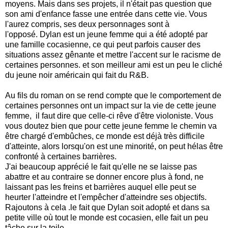
moyens.
Mais dans ses projets, il n'était pas question que
son ami d'enfance
fasse
une entrée dans cette vie.
Vous
l'aurez compris, ses deux personnages sont à
l'opposé.
Dylan est un jeune femme qui a été adopté par
une famille cocasienne, ce qui peut parfois causer des
situations assez gênante et mettre l'accent sur le racisme de
certaines personnes. et son meilleur ami est un peu le cliché
du jeune noir américain qui fait du R&B.
Au fils du roman on se rend compte que le comportement de
certaines personnes
ont
un impact sur la vie de cette jeune
femme, il faut dire que celle-ci rêve d'être violoniste.
Vous
vous doutez bien que pour cette jeune femme le chemin va
être chargé d'embûches, ce monde est déjà très difficile
d'atteinte, alors lorsqu'on est une minorité, on peut hélas être
confronté à certaines barrières.
J'ai beaucoup apprécié le fait qu'elle ne se laisse pas
abattre et au contraire se donner encore plus à fond, ne
laissant pas les freins et barrières auquel elle peut se
heurter l'atteindre et l'empêcher d'atteindre ses objectifs.
Rajoutons à cela .le fait que
D
ylan soit adopté et dans sa
petite ville où tout le monde est cocasien, elle fait un peu
tâche sur la toile.