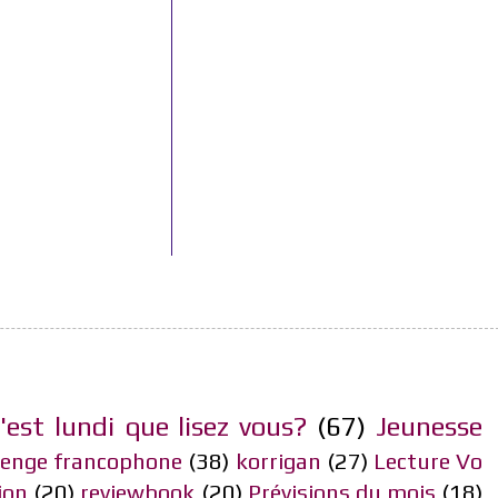
'est lundi que lisez vous?
(67)
Jeunesse
lenge francophone
(38)
korrigan
(27)
Lecture Vo
ion
(20)
reviewbook
(20)
Prévisions du mois
(18)