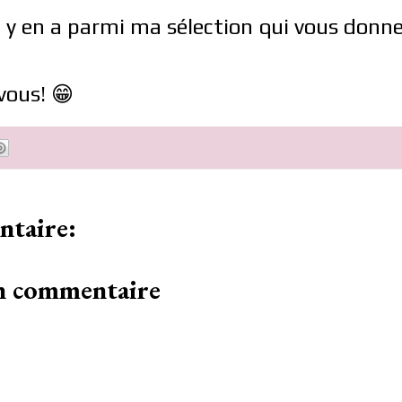
l y en a parmi ma sélection qui vous donn
vous! 😁
taire:
un commentaire