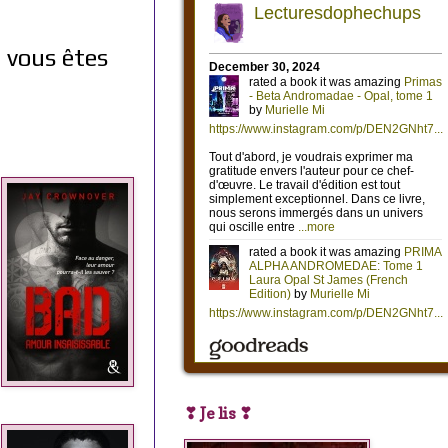
 vous êtes
❣ Je lis ❣