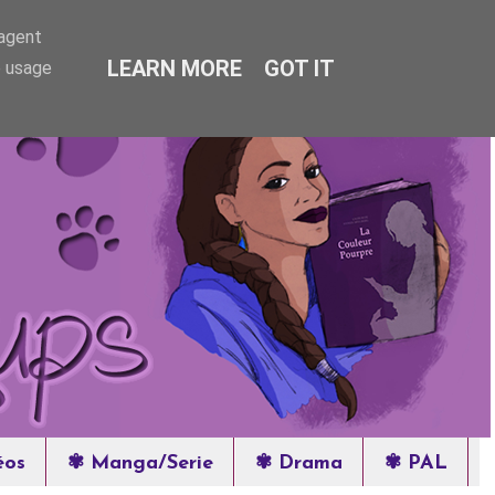
-agent
LEARN MORE
GOT IT
e usage
éos
✾ Manga/Serie
✾ Drama
✾ PAL