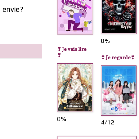
e envie?
0%
❣ Je vais lire
❣
❣ Je regarde❣
0%
4/12