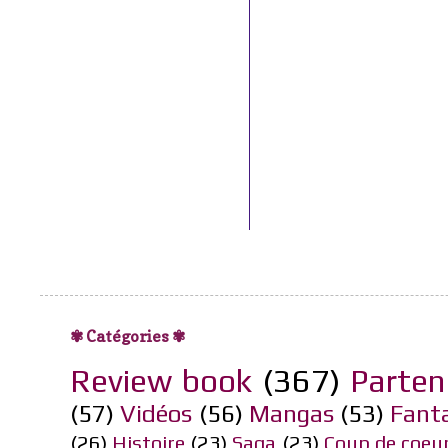
✾ Catégories ✾
Review book
(367)
Parten
(57)
Vidéos
(56)
Mangas
(53)
Fant
(26)
Histoire
(23)
Saga
(23)
Coup de coeu