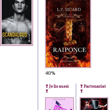
40%
❣ Je lis aussi
❣ Partenariat
❣
❣