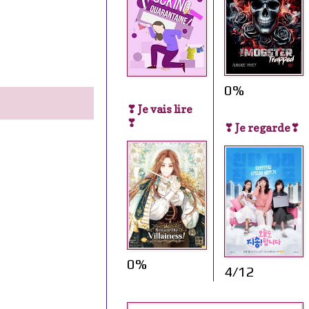
0%
❣ Je vais lire
❣
❣ Je regarde❣
0%
4/12