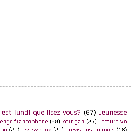
'est lundi que lisez vous?
(67)
Jeunesse
lenge francophone
(38)
korrigan
(27)
Lecture Vo
ion
(20)
reviewbook
(20)
Prévisions du mois
(18)