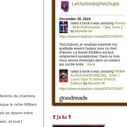
st femme de chambre
sque le riche William
nds se tissent entre
❣ Je lis ❣
am, et tout l