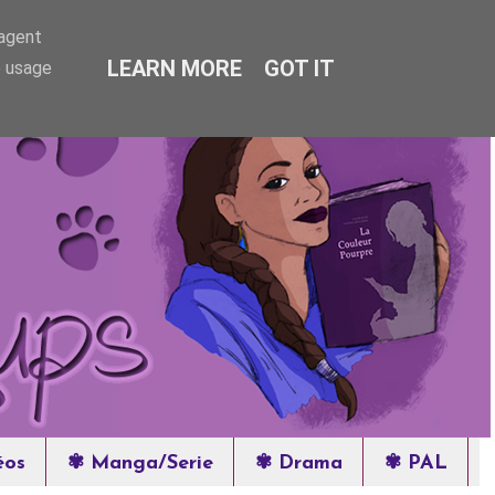
-agent
LEARN MORE
GOT IT
e usage
éos
✾ Manga/Serie
✾ Drama
✾ PAL