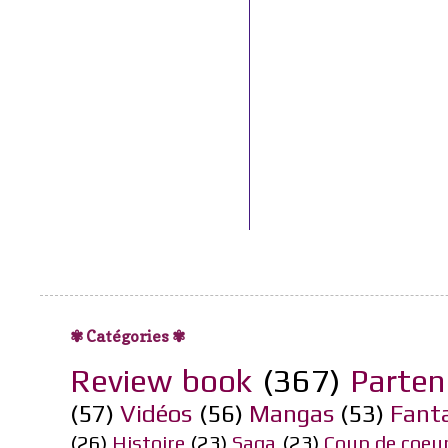
✾ Catégories ✾
Review book
(367)
Parten
(57)
Vidéos
(56)
Mangas
(53)
Fant
(26)
Histoire
(23)
Saga
(23)
Coup de coeu