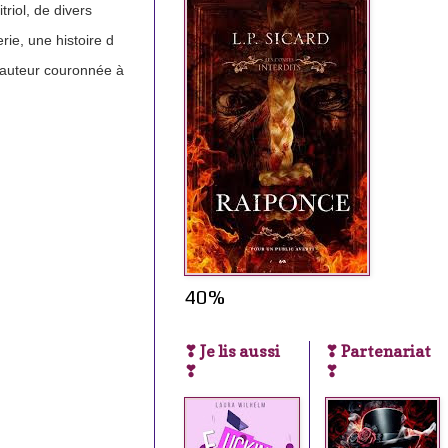
riol, de divers
ie, une histoire d
ne auteur couronnée à
40%
❣ Je lis aussi
❣ Partenariat
❣
❣