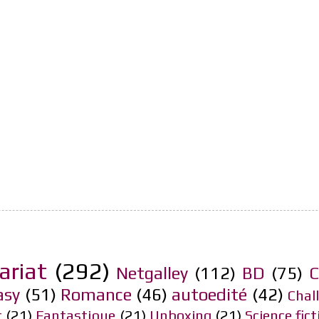
ariat
(292)
Netgalley
(112)
BD
(75)
C
asy
(51)
Romance
(46)
autoedité
(42)
Chal
r
(21)
Fantastique
(21)
Unboxing
(21)
Science fict