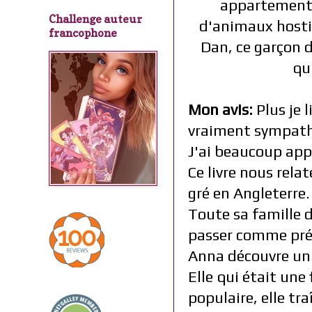
appartement e
Challenge auteur
d'animaux hostile
francophone
Dan, ce garçon d
qui
Mon avis:
Plus je 
vraiment sympath
J'ai beaucoup appr
Ce livre nous rela
gré en Angleterre.
Toute sa famille d
passer comme pré
Anna découvre un u
Elle qui était une f
populaire, elle tra