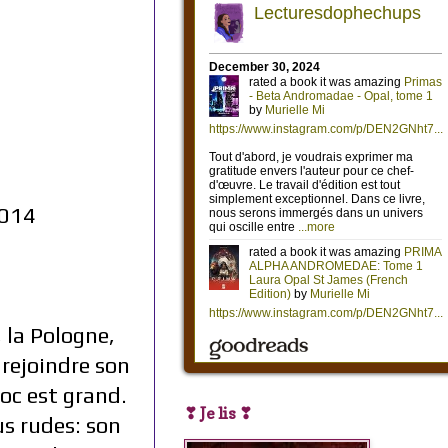
2014
 la Pologne,
 rejoindre son
hoc est grand.
❣ Je lis ❣
us rudes: son