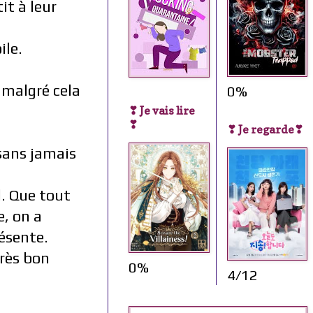
it à leur
ile.
 malgré cela
0%
❣ Je vais lire
❣
❣ Je regarde❣
 sans jamais
l. Que tout
e, on a
résente.
très bon
0%
4/12