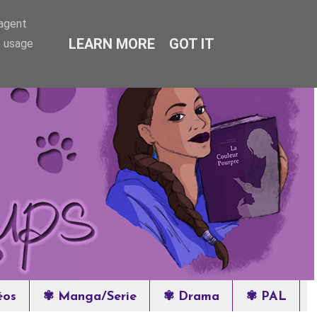
-agent
LEARN MORE
GOT IT
e usage
éos
✾ Manga/Serie
✾ Drama
✾ PAL