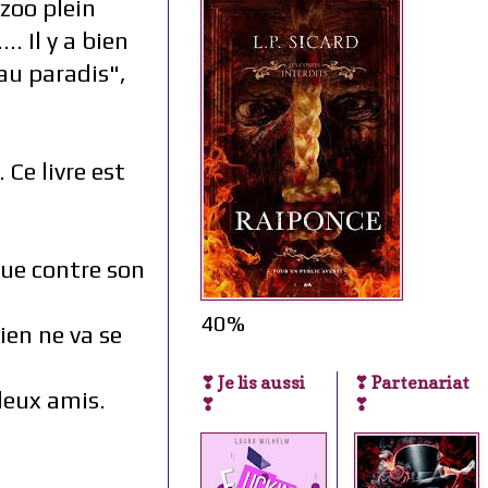
 zoo plein
. Il y a bien
au paradis",
 Ce livre est
que contre son
40%
ien ne va se
❣ Je lis aussi
❣ Partenariat
deux amis.
❣
❣